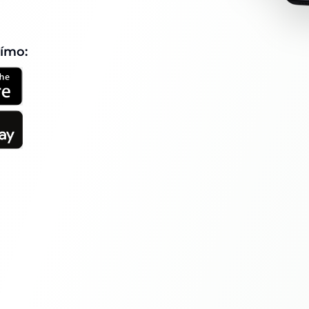
římo: