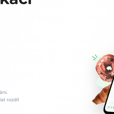
ání.
at rozdíl