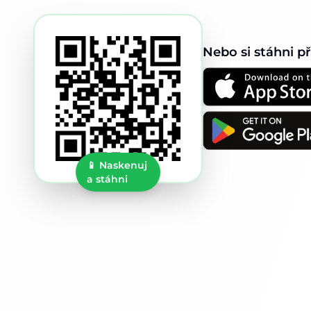
Nebo si stáhni p
📱
Naskenuj
a stáhni