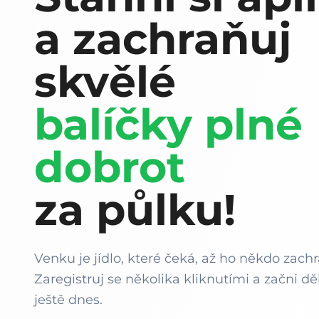
a zachraňuj
skvělé
balíčky plné
dobrot
za půlku!
Venku je jídlo, které čeká, až ho někdo zachr
Zaregistruj se několika kliknutími a začni děl
ještě dnes.