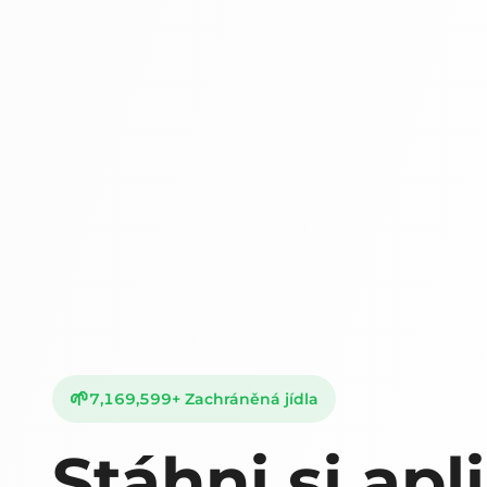
🌱
7,169,599
+
Zachráněná jídla
Stáhni si apl