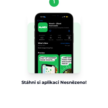
1
Stáhni si aplikaci Nesnězeno!
Získej aplikaci Nesnězeno do telefonu a
objevuj úžasné nabídky jídla ve své oblasti.
Stáhni si nyní a začni šetřit jídlo i peníze.