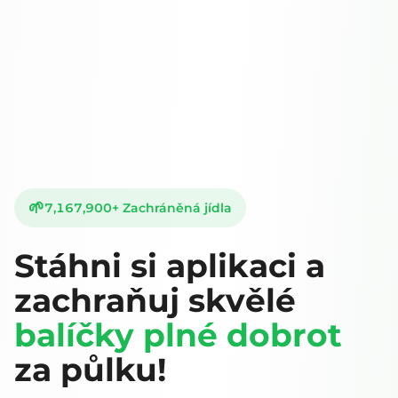
🌱
7,167,900
+
Zachráněná jídla
Stáhni si aplikaci a
zachraňuj skvělé
balíčky plné dobrot
za půlku!