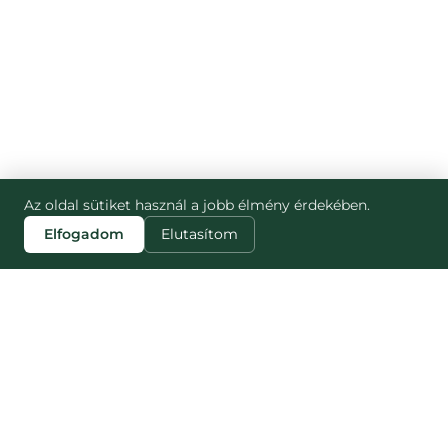
Az oldal sütiket használ a jobb élmény érdekében.
Elfogadom
Elutasítom
ZJISTI VÍCE
STRÁNKY
Blog
Jak to funguje
Náš dopad
NESNĚZENO
Pro partnery