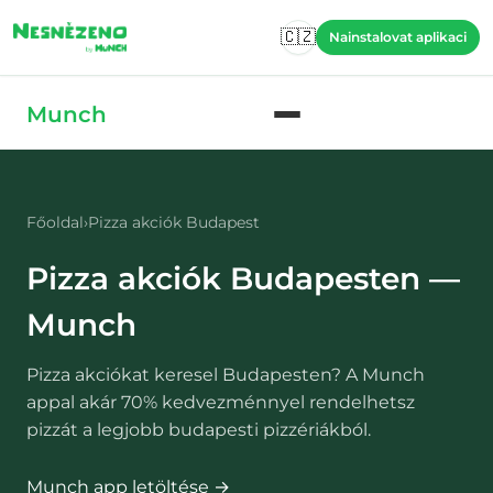
Skip to main content
🇨🇿
Nainstalovat aplikaci
Skip to main content
Munch
Főoldal
›
Pizza akciók Budapest
Pizza akciók Budapesten —
Munch
Pizza akciókat keresel Budapesten? A Munch
appal akár 70% kedvezménnyel rendelhetsz
pizzát a legjobb budapesti pizzériákból.
Munch app letöltése →