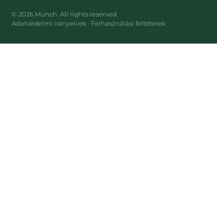
©
2026
Munch
. All rights reserved.
Adatvédelmi irányelvek
·
Felhasználási feltételek