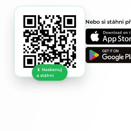
Nebo si stáhni p
📱
Naskenuj
a stáhni