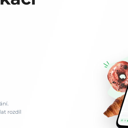
ání.
at rozdíl