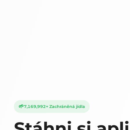
🌱
7,169,992
+
Zachráněná jídla
Stáhni si apl