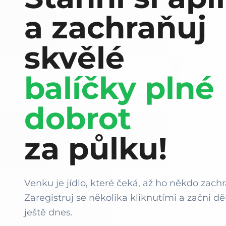
a zachraňuj
skvělé
balíčky plné
dobrot
za půlku!
Venku je jídlo, které čeká, až ho někdo zachr
Zaregistruj se několika kliknutími a začni děl
ještě dnes.