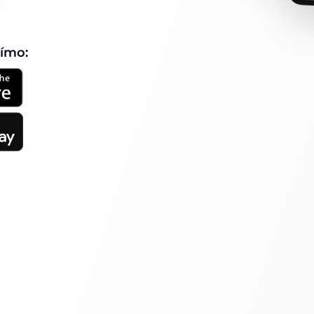
římo: