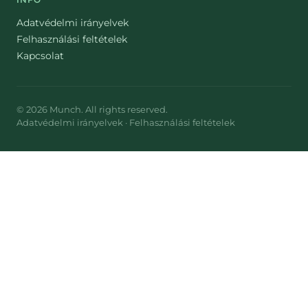
Adatvédelmi irányelvek
Felhasználási feltételek
Kapcsolat
©
2026
Munch
. All rights reserved.
Adatvédelmi irányelvek
·
Felhasználási feltételek