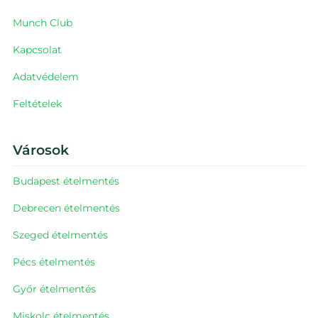
Munch Club
Kapcsolat
Adatvédelem
Feltételek
Városok
Budapest
ételmentés
Debrecen
ételmentés
Szeged
ételmentés
Pécs
ételmentés
Győr
ételmentés
Miskolc
ételmentés