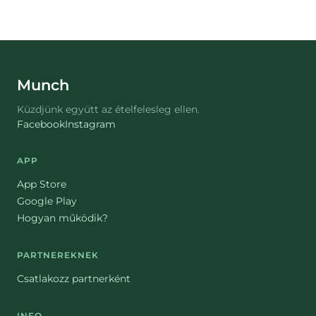
Munch
Küzdjünk együtt az ételfelesleg ellen.
Facebook
Instagram
APP
App Store
Google Play
Hogyan működik?
PARTNEREKNEK
Csatlakozz partnerként
INFO