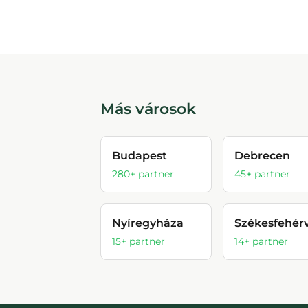
Más városok
Budapest
Debrecen
280
+ partner
45
+ partner
Nyíregyháza
Székesfehér
15
+ partner
14
+ partner