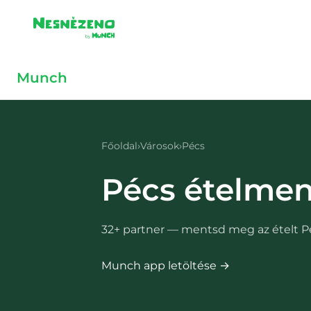
Skip to main content
Skip to main content
Munch
Főoldal
›
Városok
›
Pécs
Pécs
ételmen
32
+ partner — mentsd meg az ételt
P
Munch app letöltése →