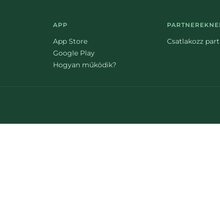
APP
PARTNEREKNE
App Store
Csatlakozz par
Google Play
Hogyan működik?