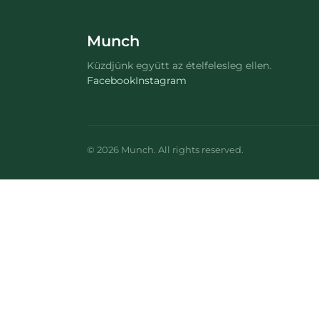
Munch
Küzdjünk együtt az ételfelesleg ellen.
Facebook
Instagram
©
2026
Munch
. All rights reserved.