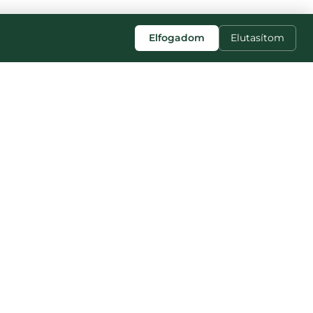
Elfogadom
Elutasítom
SLEDUJTE NÁS
Facebook
Instagram
TikTok
YouTube