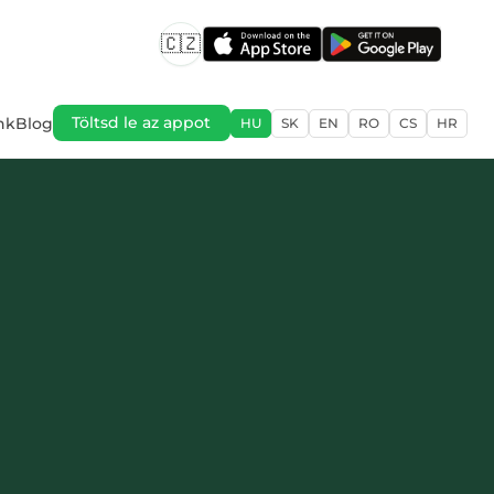
🇨🇿
nk
Blog
Töltsd le az appot
HU
SK
EN
RO
CS
HR