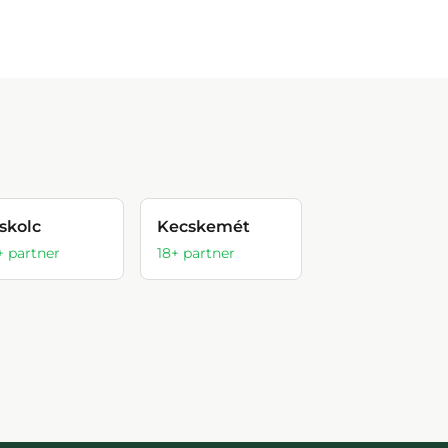
skolc
Kecskemét
+ partner
18
+ partner