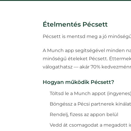
Ételmentés
Pécsett
Pécsett is mentsd meg a jó minőségű
A Munch app segítségével minden nap
minőségű ételeket
Pécsett
. Éttermek
válogathatsz — akár 70% kedvezménn
Hogyan működik
Pécsett
?
Töltsd le a Munch appot (ingyenes
Böngéssz a
Pécs
i partnerek kínál
Rendelj, fizess az appon belül
Vedd át csomagodat a megadott 