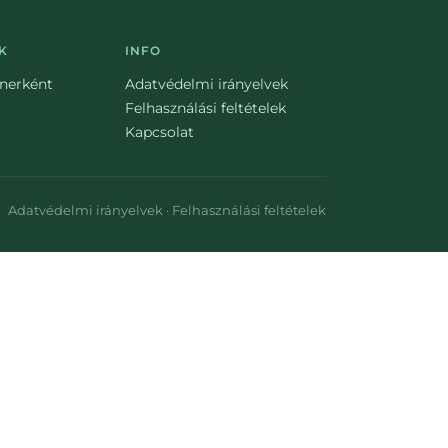
K
INFO
tnerként
Adatvédelmi irányelvek
Felhasználási feltételek
Kapcsolat
Adatvédelmi irányelvek
·
Felhasználási feltételek