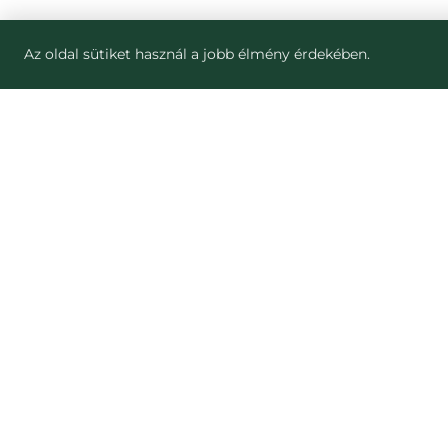
Az oldal sütiket használ a jobb élmény érdekében.
ZJISTI VÍCE
STRÁNKY
Blog
Jak to funguje
Náš dopad
NESNĚZENO
Pro partnery
Nesnězeno vs 
Pro média
Munch Czech
Kariéra
Kontakt
Často kladené otázky