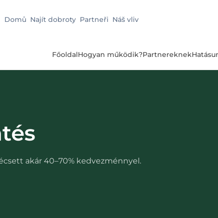
Domů
Najít dobroty
Partneři
Náš vliv
Főoldal
Hogyan működik?
Partnereknek
Hatásu
tés
écsett
akár 40–70% kedvezménnyel.