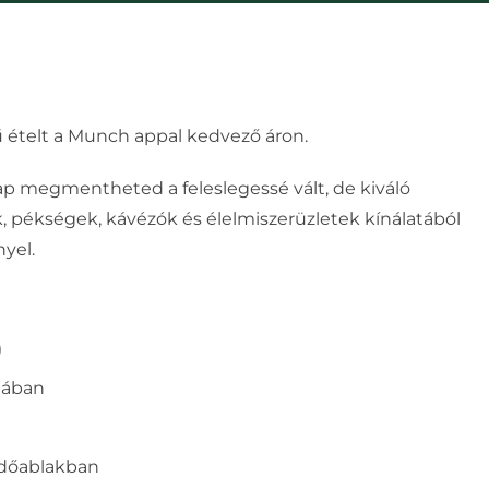
 ételt a Munch appal kedvező áron.
 megmentheted a feleslegessé vált, de kiváló
, pékségek, kávézók és élelmiszerüzletek kínálatából
yel.
)
atában
időablakban