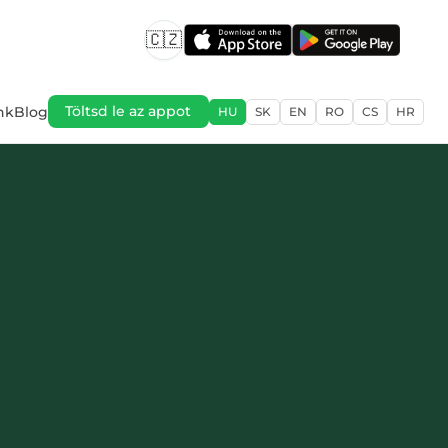
🇨🇿
nk
Blog
Töltsd le az appot
HU
SK
EN
RO
CS
HR