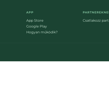
APP
PARTNEREKNE
App Store
Csatlakozz par
Google Play
Hogyan működik?