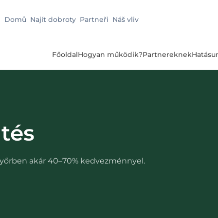
Domů
Najít dobroty
Partneři
Náš vliv
Főoldal
Hogyan működik?
Partnereknek
Hatásu
tés
yőrben
akár 40–70% kedvezménnyel.