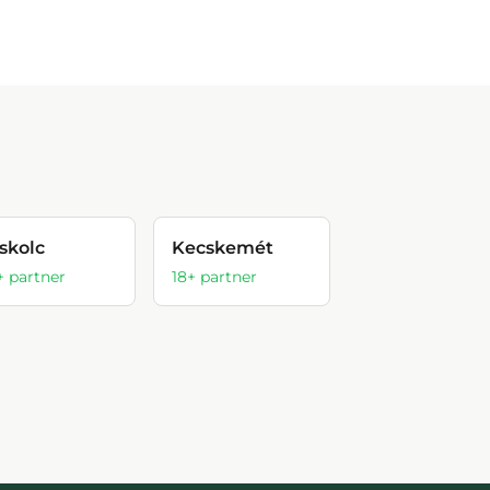
skolc
Kecskemét
+ partner
18
+ partner