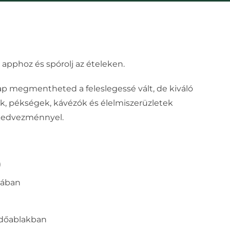
apphoz és spórolj az ételeken.
 megmentheted a feleslegessé vált, de kiváló
k, pékségek, kávézók és élelmiszerüzletek
 kedvezménnyel.
)
tában
időablakban