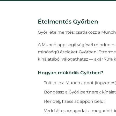
Ételmentés
Győrben
Győri ételmentés: csatlakozz a Munch 
A Munch app segítségével minden nap
minőségű ételeket
Győrben
. Étterme
kínálatából válogathatsz — akár 70%
Hogyan működik
Győrben
?
Töltsd le a Munch appot (ingyenes
Böngéssz a
Győr
i partnerek kínála
Rendelj, fizess az appon belül
Vedd át csomagodat a megadott 