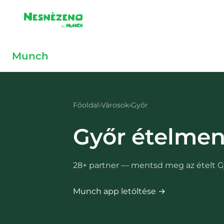
Skip to main content
Skip to main content
Munch
Főoldal
›
Városok
›
Győr
Győr
ételmen
28
+ partner — mentsd meg az ételt
G
Munch app letöltése →