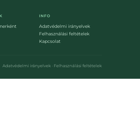
K
INFO
tnerként
Adatvédelmi irányelvek
Felhasználási feltételek
Kapcsolat
Adatvédelmi irányelvek
·
Felhasználási feltételek