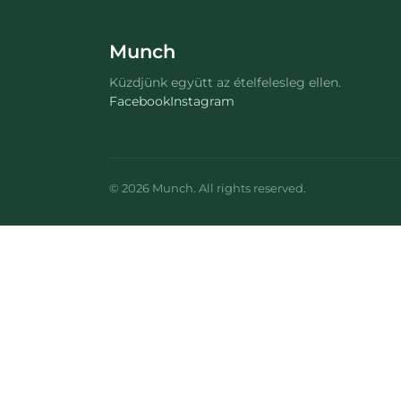
Munch
Küzdjünk együtt az ételfelesleg ellen.
Facebook
Instagram
©
2026
Munch
. All rights reserved.