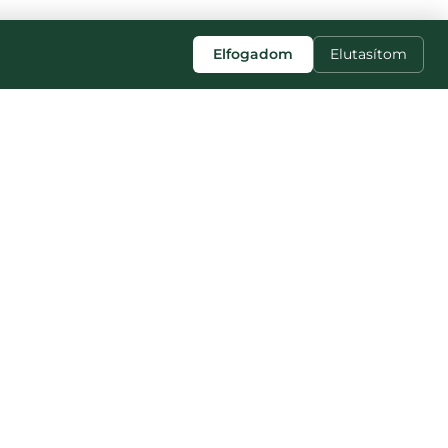
Elfogadom
Elutasítom
SLEDUJTE NÁS
Facebook
Instagram
TikTok
YouTube