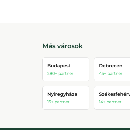
Más városok
Budapest
Debrecen
280
+ partner
45
+ partner
Nyíregyháza
Székesfehér
15
+ partner
14
+ partner