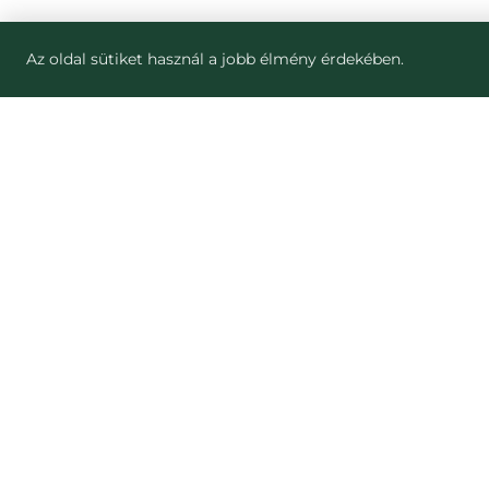
Az oldal sütiket használ a jobb élmény érdekében.
ZJISTI VÍCE
STRÁNKY
Blog
Jak to funguje
Náš dopad
NESNĚZENO
Pro partnery
Nesnězeno vs 
Pro média
Munch Czech
Kariéra
Kontakt
Často kladené otázky