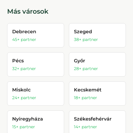
Más városok
Debrecen
Szeged
45
+ partner
38
+ partner
Pécs
Győr
32
+ partner
28
+ partner
Miskolc
Kecskemét
24
+ partner
18
+ partner
Nyíregyháza
Székesfehérvár
15
+ partner
14
+ partner