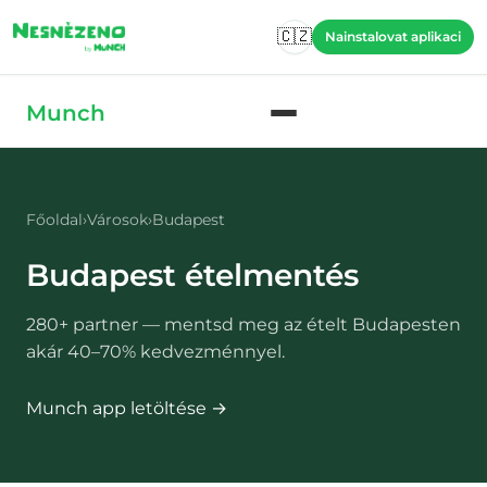
Skip to main content
🇨🇿
Nainstalovat aplikaci
Skip to main content
Munch
Főoldal
›
Városok
›
Budapest
Budapest
ételmentés
280
+ partner — mentsd meg az ételt
Budapesten
akár 40–70% kedvezménnyel.
Munch app letöltése →