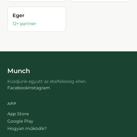
Eger
12
+ partner
Munch
Küzdjünk együtt az ételfelesleg ellen.
Facebook
Instagram
APP
App Store
Google Play
Hogyan működik?