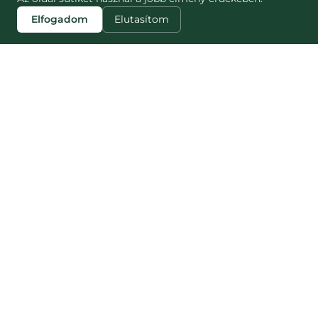
Elfogadom
Elutasítom
ZJISTI VÍCE
STRÁNKY
Blog
Jak to funguje
Náš dopad
NESNĚZENO
Pro partnery
Nesnězeno vs
Pro média
Munch
Kariéra
Munch Czech
Kontakt
Často kladené
otázky