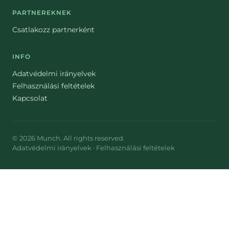
PARTNEREKNEK
Csatlakozz partnerként
INFO
Adatvédelmi irányelvek
Felhasználási feltételek
Kapcsolat
©
2026
Munch
. All rights reserved.
Adatvédelmi irányelvek
·
Felhasználási feltételek