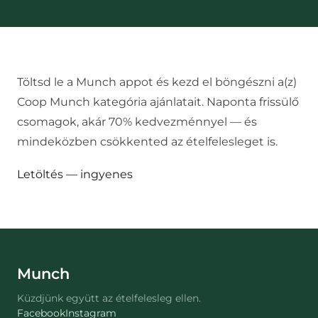
Töltsd le a Munch appot és kezd el böngészni a(z)
Coop Munch
kategória ajánlatait. Naponta frissülő
csomagok, akár 70% kedvezménnyel — és
mindeközben csökkented az ételfelesleget is.
Letöltés — ingyenes
Munch
Küzdjünk együtt az ételfelesleg ellen.
Facebook
Instagram